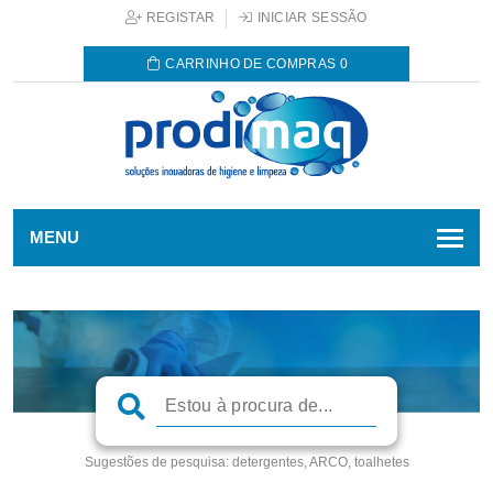
REGISTAR
INICIAR SESSÃO
CARRINHO DE COMPRAS
0
MENU
Sugestões de pesquisa:
detergentes, ARCO, toalhetes