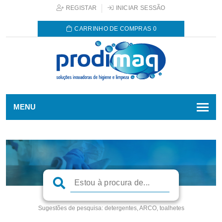
REGISTAR
INICIAR SESSÃO
CARRINHO DE COMPRAS
0
MENU
Sugestões de pesquisa:
detergentes, ARCO, toalhetes