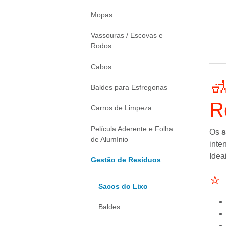
Mopas
Vassouras / Escovas e
Rodos
Cabos

Baldes para Esfregonas
R
Carros de Limpeza
Película Aderente e Folha
Os
s
de Alumínio
inte
Idea
Gestão de Resíduos
⭐ 
Sacos do Lixo
Baldes