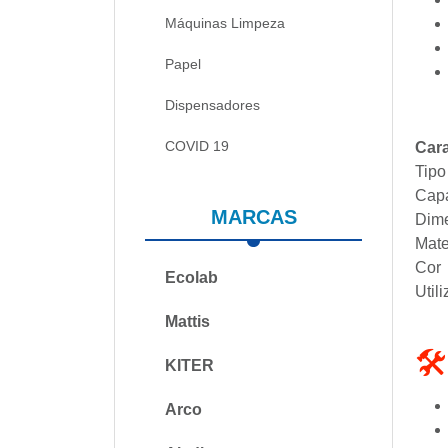
Máquinas Limpeza
Papel
Dispensadores
COVID 19
Cara
Tipo
Cap
MARCAS
Dim
Mate
Cor
Ecolab
Util
Mattis
🛠
KITER
Arco