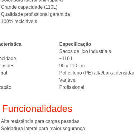
Grande capacidade (110L)
Qualidade profissional garantida
100% recicláveis
cterística
Especificação
Sacos de lixo industriais
acidade
~110 L
ensões
90 x 110 cm
rial
Polietileno (PE) alta/baixa densid
Variável
ização
Profissional
️ Funcionalidades
Alta resistência para cargas pesadas
Soldadura lateral para maior segurança