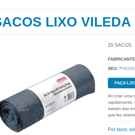
SACOS LIXO VILEDA 
20 SACOS
FABRICANTE
SKU:
PV0100
FAÇA LOG
Ao criar uma 
rapidamente, v
estado das e
que fez anter
Por favor, s