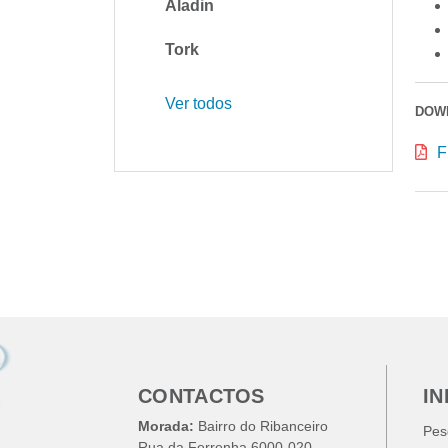
Aladin
Tork
Ver todos
DOW
F
CONTACTOS
I
Morada:
Bairro do Ribanceiro
Pes
Rua da Ferrenha 6000-020