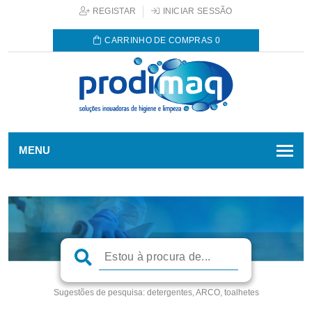
REGISTAR
INICIAR SESSÃO
CARRINHO DE COMPRAS
0
MENU
Sugestões de pesquisa:
detergentes, ARCO, toalhetes