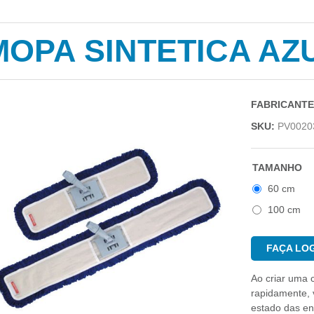
MOPA SINTETICA AZ
FABRICANTE
SKU:
PV0020
TAMANHO
60 cm
100 cm
FAÇA LOG
Ao criar uma 
rapidamente, v
estado das e