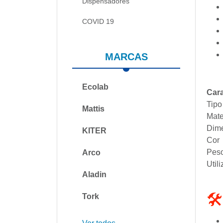
Dispensadores
COVID 19
MARCAS
Ecolab
Cara
Tipo
Mattis
Mate
Dime
KITER
Cor
Pes
Arco
Util
Aladin
🛠
Tork