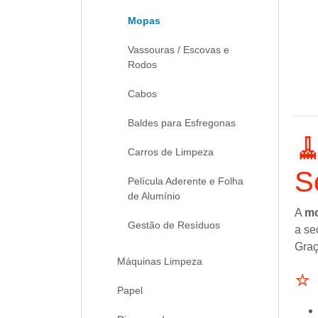
Mopas
Vassouras / Escovas e
Rodos
Cabos
Baldes para Esfregonas

Carros de Limpeza
S
Película Aderente e Folha
de Alumínio
A
mo
Gestão de Resíduos
a se
Graç
Máquinas Limpeza
⭐ 
Papel