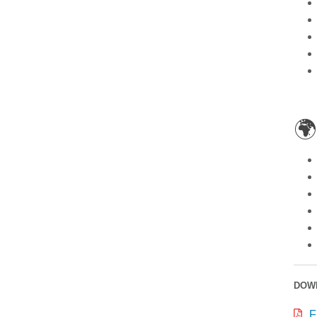
🌍
DOW
F