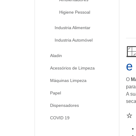
Higiene Pessoal
Industria Alimentar
Industria Automóvel

Aladin
e
Acessórios de Limpeza
O
M
Máquinas Limpeza
para
Papel
A su
seca
Dispensadores
⭐
COVID 19