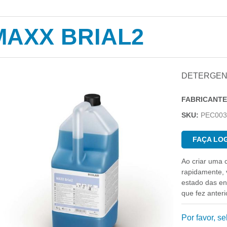
MAXX BRIAL2
DETERGENT
FABRICANTE
SKU:
PEC003
FAÇA LOG
Ao criar uma 
rapidamente, v
estado das e
que fez anter
Por favor, s