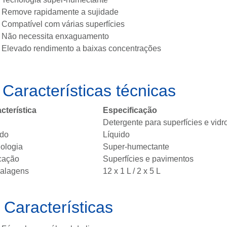
Remove rapidamente a sujidade
Compatível com várias superfícies
Não necessita enxaguamento
Elevado rendimento a baixas concentrações
️
Características técnicas
cterística
Especificação
Detergente para superfícies e vidr
ado
Líquido
ologia
Super-humectante
cação
Superfícies e pavimentos
alagens
12 x 1 L / 2 x 5 L

Características