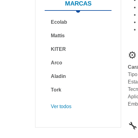
MARCAS
Ecolab
Mattis
KITER
⚙
Arco
Cara
Tipo
Aladin
Est
Tecn
Tork
Apli
Emb
Ver todos
