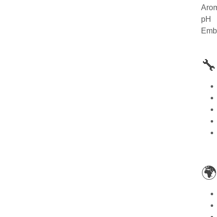
Aro
pH
Emb

🌍