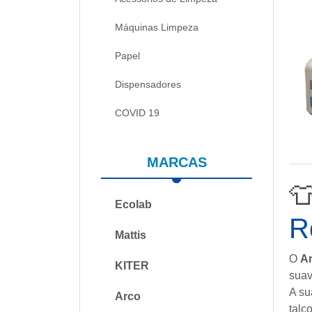
Máquinas Limpeza
Papel
Dispensadores
COVID 19
MARCAS

Ecolab
R
Mattis
O
A
KITER
suav
A su
Arco
talc