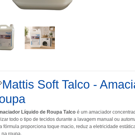

Mattis Soft Talco - Amac
oupa
maciador Líquido de Roupa Talco
é um amaciador concentrado
izar todo o tipo de tecidos durante a lavagem manual ou automá
a fórmula proporciona toque macio, reduz a eletricidade estáti
o na roupa.