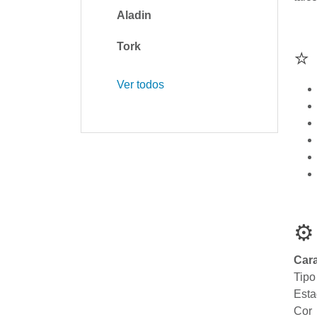
Aladin
Tork
⭐
Ver todos
⚙
Cara
Tipo
Est
Cor