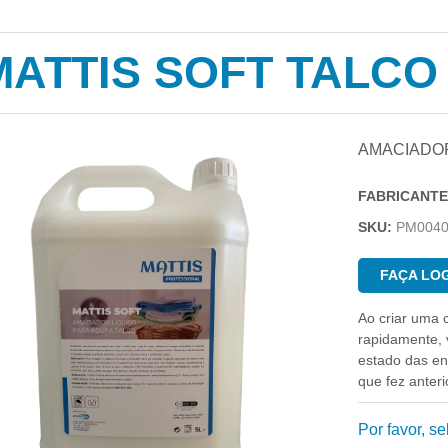
MATTIS SOFT TALCO
AMACIADOR
FABRICANTE
SKU:
PM004
FAÇA LOG
Ao criar uma 
rapidamente, v
estado das e
que fez anter
Por favor, s