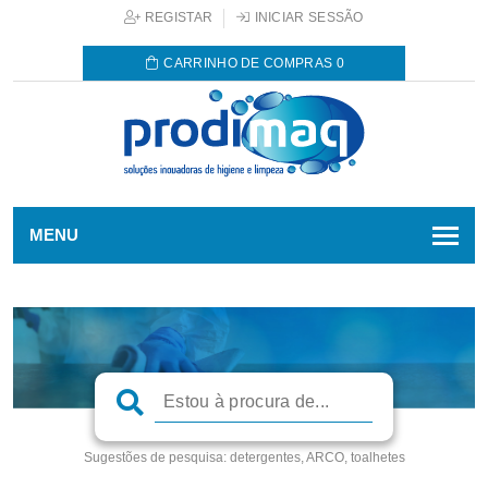
REGISTAR
INICIAR SESSÃO
CARRINHO DE COMPRAS
0
MENU
Sugestões de pesquisa:
detergentes, ARCO, toalhetes