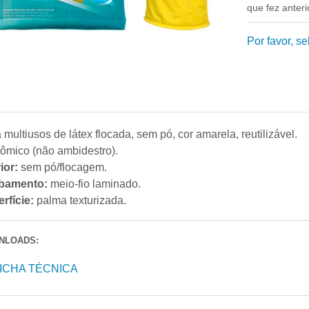
que fez anter
Por favor, s
 multiusos de látex flocada, sem pó, cor amarela, reutilizável.
ômico (não ambidestro).
rior:
sem pó/flocagem.
bamento:
meio-fio laminado.
rfície:
palma texturizada.
NLOADS:
ICHA TÉCNICA