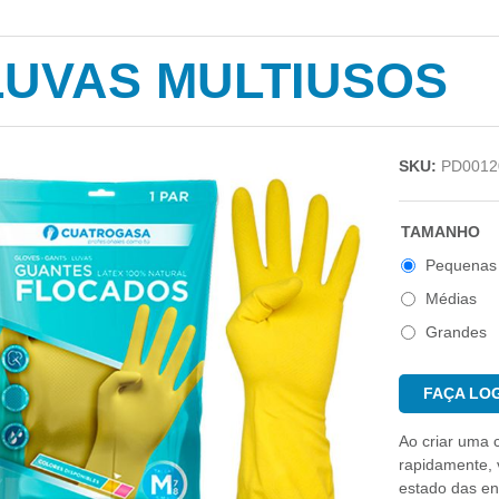
LUVAS MULTIUSOS
SKU:
PD0012
TAMANHO
Pequenas
Médias
Grandes
FAÇA LOG
Ao criar uma 
rapidamente, v
estado das e