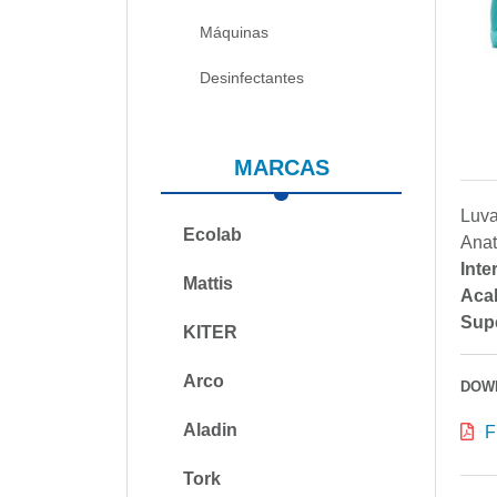
Máquinas
Desinfectantes
MARCAS
Luva
Ecolab
Anat
Inte
Mattis
Aca
Supe
KITER
Arco
DOW
Aladin
F
Tork