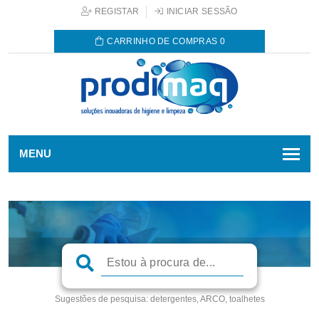
REGISTAR
INICIAR SESSÃO
CARRINHO DE COMPRAS
0
MENU
Sugestões de pesquisa:
detergentes, ARCO, toalhetes