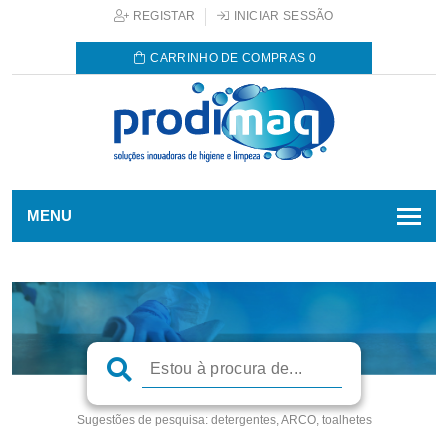
REGISTAR
INICIAR SESSÃO
CARRINHO DE COMPRAS
0
MENU
Sugestões de pesquisa:
detergentes, ARCO, toalhetes