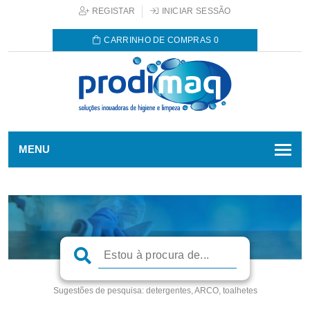
REGISTAR
INICIAR SESSÃO
CARRINHO DE COMPRAS
0
MENU
Sugestões de pesquisa:
detergentes, ARCO, toalhetes