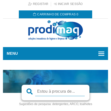
REGISTAR
INICIAR SESSÃO
CARRINHO DE COMPRAS
0
MENU
Sugestões de pesquisa:
detergentes, ARCO, toalhetes