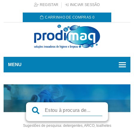
REGISTAR
INICIAR SESSÃO
CARRINHO DE COMPRAS
0
MENU
Sugestões de pesquisa:
detergentes, ARCO, toalhetes