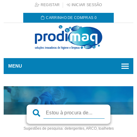
REGISTAR
INICIAR SESSÃO
CARRINHO DE COMPRAS
0
MENU
Sugestões de pesquisa:
detergentes, ARCO, toalhetes