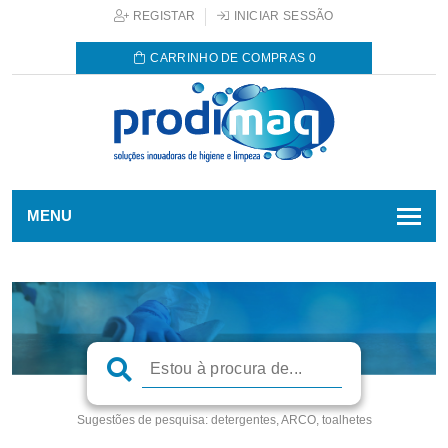
REGISTAR
INICIAR SESSÃO
CARRINHO DE COMPRAS
0
MENU
Sugestões de pesquisa:
detergentes, ARCO, toalhetes