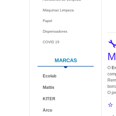
Máquinas Limpeza
Papel
Dispensadores

COVID 19
M
MARCAS
O
E
com
Ecolab
Rem
borr
Mattis
O pr
KITER
⭐ 
Arco