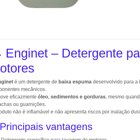
 Enginet – Detergente p
otores
nginet
é um detergente de
baixa espuma
desenvolvido para a 
ponentes mecânicos.
ove eficazmente
óleo, sedimentos e gorduras
, mesmo quando
achas ou guarnições.
oduto não é inflamável e não apresenta riscos por inalação dura
Principais vantagens
Detergente específico para lavagem de motores