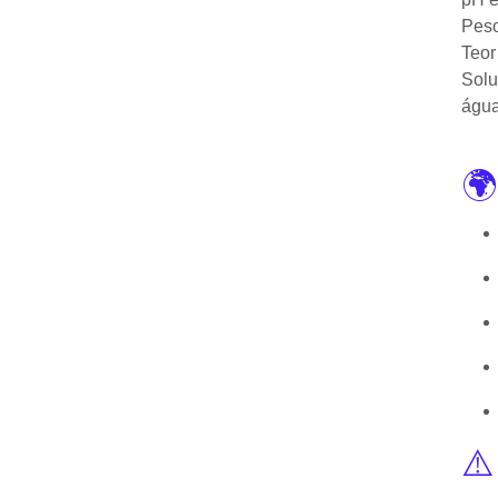
Peso
Teor
Solu
águ
🌍
⚠️