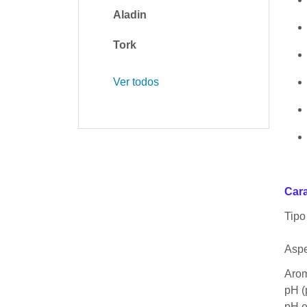
Aladin
Tork
Ver todos
Cara
Tipo
Asp
Aro
pH (
pH 