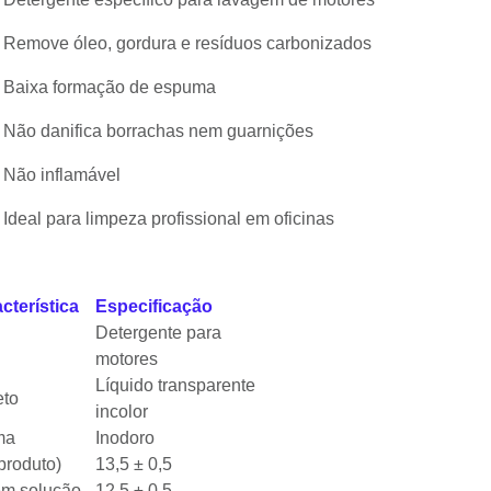
Remove óleo, gordura e resíduos carbonizados
Baixa formação de espuma
Não danifica borrachas nem guarnições
Não inflamável
Ideal para limpeza profissional em oficinas
cterística
Especificação
Detergente para
motores
Líquido transparente
eto
incolor
ma
Inodoro
produto)
13,5 ± 0,5
em solução
12,5 ± 0,5