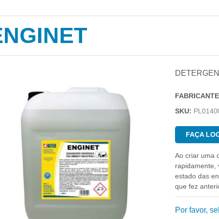
ENGINET
DETERGEN
FABRICANTE
SKU:
PL0140
FAÇA LOG
Ao criar uma 
rapidamente, v
estado das e
que fez anter
Por favor, s