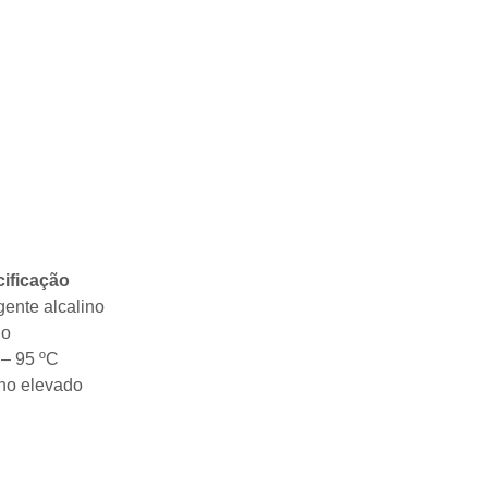
ificação
gente alcalino
do
 – 95 ºC
ino elevado