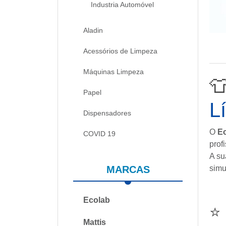
Industria Automóvel
Aladin
Acessórios de Limpeza
Máquinas Limpeza

Papel
L
Dispensadores
O
Ec
COVID 19
prof
A su
MARCAS
simu
Ecolab
⭐
Mattis