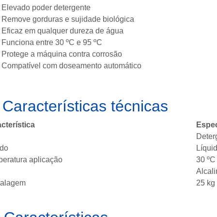
Elevado poder detergente
Remove gorduras e sujidade biológica
Eficaz em qualquer dureza de água
Funciona entre 30 ºC e 95 ºC
Protege a máquina contra corrosão
Compatível com doseamento automático
️
Características técnicas
cterística
Espec
Deter
ado
Líqui
eratura aplicação
30 ºC
Alcal
alagem
25 kg