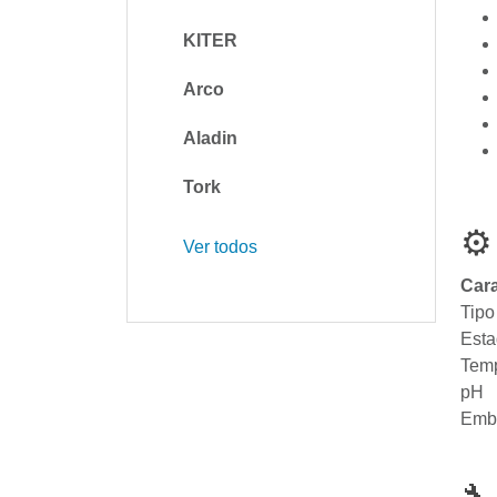
KITER
Arco
Aladin
Tork
⚙
Ver todos
Cara
Tipo
Est
Temp
pH
Emb