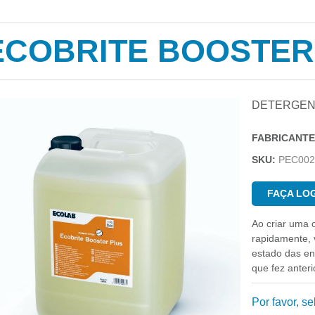
ECOBRITE BOOSTER
DETERGENT
FABRICANTE
SKU:
PEC002
FAÇA LOG
Ao criar uma 
rapidamente, v
estado das e
que fez anter
Por favor, s