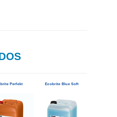
ADOS
brite Perfekt
Ecobrite Blue Soft
Ecobrite S