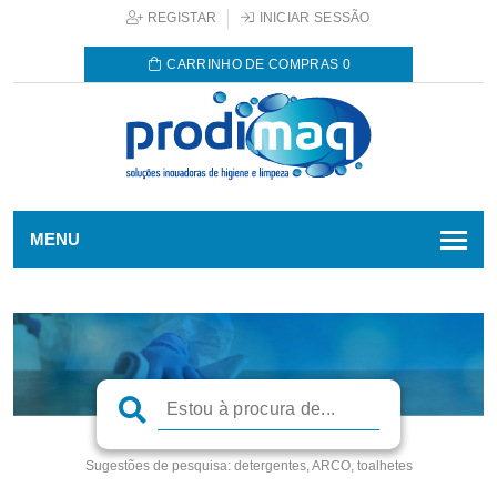
REGISTAR
INICIAR SESSÃO
CARRINHO DE COMPRAS
0
MENU
Sugestões de pesquisa:
detergentes, ARCO, toalhetes