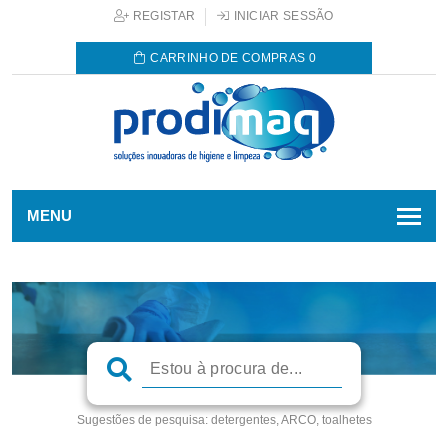
REGISTAR
INICIAR SESSÃO
CARRINHO DE COMPRAS
0
MENU
Sugestões de pesquisa:
detergentes, ARCO, toalhetes