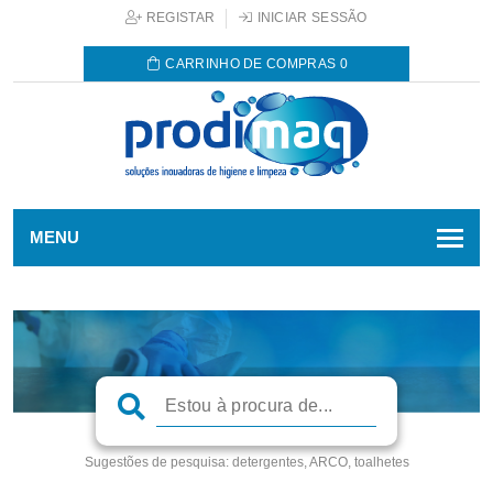
REGISTAR
INICIAR SESSÃO
CARRINHO DE COMPRAS
0
MENU
Sugestões de pesquisa:
detergentes, ARCO, toalhetes