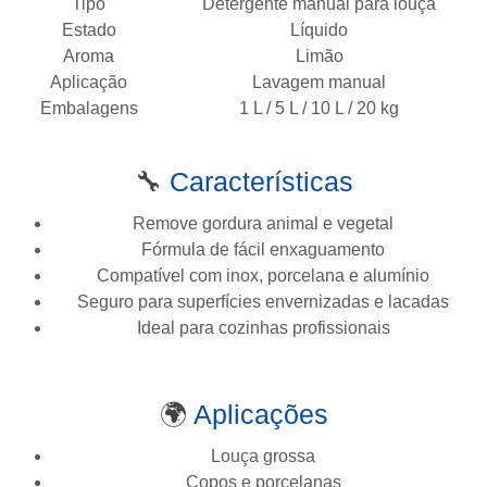
Tipo
Detergente manual para louça
Estado
Líquido
Aroma
Limão
Aplicação
Lavagem manual
Embalagens
1 L / 5 L / 10 L / 20 kg
🔧
Características
Remove gordura animal e vegetal
Fórmula de fácil enxaguamento
Compatível com inox, porcelana e alumínio
Seguro para superfícies envernizadas e lacadas
Ideal para cozinhas profissionais
🌍
Aplicações
Louça grossa
Copos e porcelanas