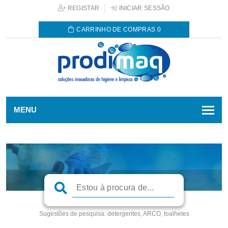
REGISTAR
INICIAR SESSÃO
CARRINHO DE COMPRAS
0
MENU
Sugestões de pesquisa:
detergentes, ARCO, toalhetes