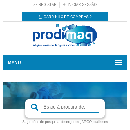
REGISTAR
INICIAR SESSÃO
CARRINHO DE COMPRAS
0
MENU
Sugestões de pesquisa:
detergentes, ARCO, toalhetes