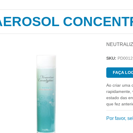
AEROSOL CONCENT
NEUTRALIZ
SKU:
PD0012
FAÇA LOG
Ao criar uma 
rapidamente, v
estado das e
que fez anter
Por favor, s