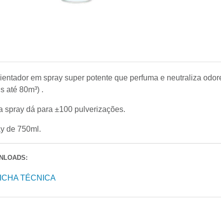
entador em spray super potente que perfuma e neutraliza odor
is até 80m³) .
 spray dá para ±100 pulverizações.
y de 750ml.
NLOADS:
ICHA TÉCNICA